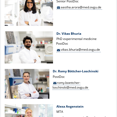
Senior PostDoc
aastha.arora@med.ovgu.de
Dr. Vikas Bhuria
PhD experimental medicine
PostDoc
vikas.bhuria@med.ovgu.de
Dr. Romy Böttcher-Loschinski
PostDoc
romy.boettcher-
loschinski@med.ovgu.de
Alexa Angenstein
MTA