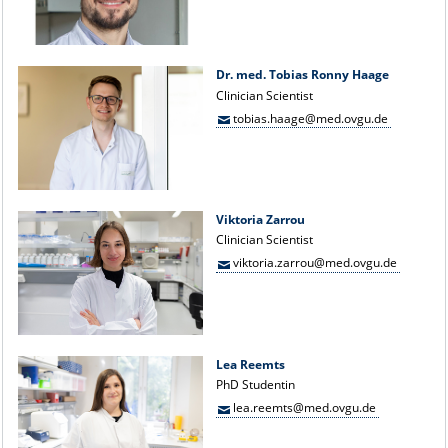
Dr. med. Tobias Ronny Haage
Clinician Scientist
tobias.haage@med.ovgu.de
Viktoria Zarrou
Clinician Scientist
viktoria.zarrou@med.ovgu.de
Lea Reemts
PhD Studentin
lea.reemts@med.ovgu.de