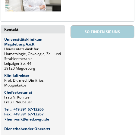
Kontakt
SO FINDEN SIE UNS
Universitätsklinikum
Magdeburg A.ö.R.
Universitätsklinik für
Hämatologie, Onkologie, Zell- und
Strahlentherapie
Leipziger Str. 44
39120 Magdeburg
Klinikdirektor
Prof. Dr. med. Dimitrios
Mougiakakos
Chefsekretariat
Frau N. Konitzer
Frau I. Neubauer
Tel.: +49 391 67-13266
Fax.: +49 391 67-13267
hem-onk@med.ovgu.de
Diensthabender Oberarzt