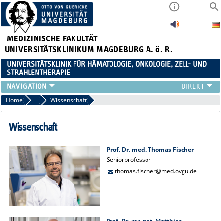
MEDIZINISCHE FAKULTÄT
UNIVERSITÄTSKLINIKUM MAGDEBURG A. ö. R.
UNIVERSITÄTSKLINIK FÜR HÄMATOLOGIE, ONKOLOGIE, ZELL- UND
STRAHLENTHERAPIE
KLINIK
Home
Team
Wissenschaft
TEAM
FORSCHUNG
Wissenschaft
ZELLTHEMA
STUDIEN
Prof. Dr. med. Thomas Fischer
Seniorprofessor
LEHRE
thomas.fischer@med.ovgu.de
NEWS
STELLENANGEBOTE
Prof. Dr. rer. nat. Matthias