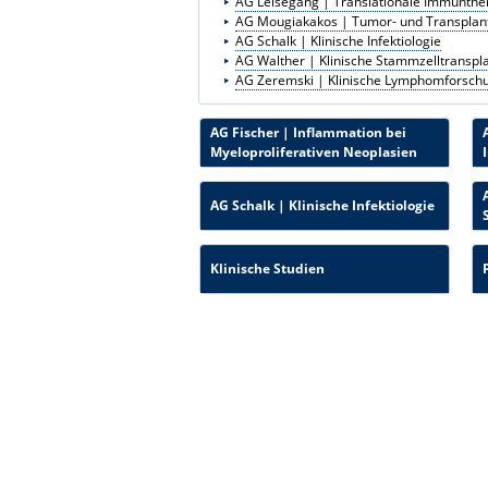
AG Leisegang | Translationale Immunthe
AG Mougiakakos | Tumor- und Transplan
AG Schalk | Klinische Infektiologie
AG Walther | Klinische Stammzelltranspl
AG Zeremski | Klinische Lymphomforsch
AG Fischer | Inflammation bei
Myeloproliferativen Neoplasien
AG Schalk | Klinische Infektiologie
Klinische Studien