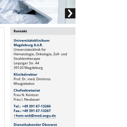
Kontakt
Universitätsklinikum
Magdeburg A.ö.R.
Universitätsklinik für
Hämatologie, Onkologie, Zell- und
Strahlentherapie
Leipziger Str. 44
39120 Magdeburg
Klinikdirektor
Prof. Dr. med. Dimitrios
Mougiakakos
Chefsekretariat
Frau N. Konitzer
Frau I. Neubauer
Tel.: +49 391 67-13266
Fax.: +49 391 67-13267
hem-onk@med.ovgu.de
Diensthabender Oberarzt