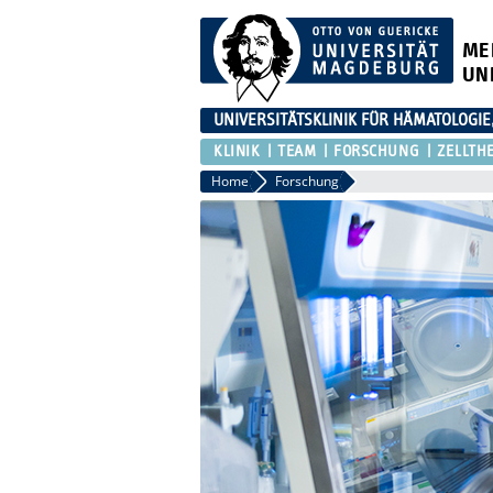
ME
UN
UNIVERSITÄTSKLINIK FÜR HÄMATOLOGIE
KLINIK
TEAM
FORSCHUNG
ZELLTH
Home
Forschung