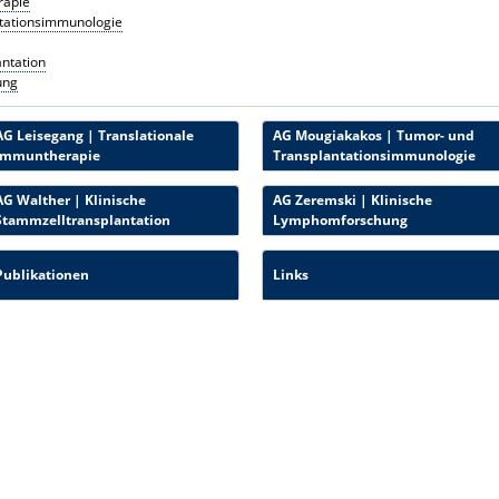
rapie
tationsimmunologie
antation
ung
AG Leisegang | Translationale
AG Mougiakakos | Tumor- und
Immuntherapie
Transplantationsimmunologie
AG Walther | Klinische
AG Zeremski | Klinische
Stammzelltransplantation
Lymphomforschung
Publikationen
Links