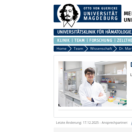
ME
UN
UNIVERSITÄTSKLINIK FÜR HÄMATOLOGIE
KLINIK
TEAM
FORSCHUNG
ZELLTH
Home
Team
Wissenschaft
Dr. Mar
L
Letzte Änderung: 17.12.2025 - Ansprechpartner:
Sie können eine Nachricht versenden an: