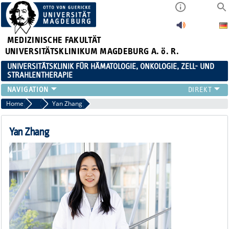
MEDIZINISCHE FAKULTÄT
UNIVERSITÄTSKLINIKUM MAGDEBURG A. ö. R.
UNIVERSITÄTSKLINIK FÜR HÄMATOLOGIE, ONKOLOGIE, ZELL- UND
STRAHLENTHERAPIE
KLINIK
Home
Wissenschaft
Yan Zhang
TEAM
FORSCHUNG
Yan Zhang
ZELLTHEMA
STUDIEN
LEHRE
NEWS
STELLENANGEBOTE