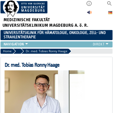
MEDIZINISCHE FAKULTÄT
UNIVERSITÄTSKLINIKUM MAGDEBURG A. ö. R.
UNIVERSITÄTSKLINIK FÜR HÄMATOLOGIE, ONKOLOGIE, ZELL- UND
STRAHLENTHERAPIE
KLINIK
Home
Wissenschaft
Dr. med. Tobias Ronny Haage
TEAM
FORSCHUNG
Dr. med. Tobias Ronny Haage
ZELLTHEMA
STUDIEN
LEHRE
NEWS
STELLENANGEBOTE