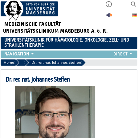
MEDIZINISCHE FAKULTÄT
UNIVERSITÄTSKLINIKUM MAGDEBURG A. ö. R.
UNIVERSITÄTSKLINIK FÜR HÄMATOLOGIE, ONKOLOGIE, ZELL- UND
STRAHLENTHERAPIE
KLINIK
Home
Wissenschaft
Dr. rer. nat. Johannes Steffen
TEAM
FORSCHUNG
Dr. rer. nat. Johannes Steffen
ZELLTHEMA
STUDIEN
LEHRE
NEWS
STELLENANGEBOTE