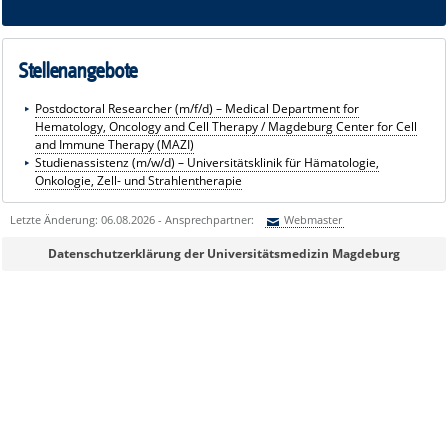
Wir freuen uns immer über Bewerbungen von Kolleg:innen, die unser 
Stellenangebote
Postdoctoral Researcher (m/f/d) – Medical Department for
Hematology, Oncology and Cell Therapy / Magdeburg Center for Cell
and Immune Therapy (MAZI)
Studienassistenz (m/w/d) – Universitätsklinik für Hämatologie,
Onkologie, Zell- und Strahlentherapie
Letzte Änderung: 06.08.2026 - Ansprechpartner:
Webmaster
Sie können eine Nachricht versenden an:
Webmaster
Datenschutzerklärung der Universitätsmedizin Magdeburg
Ihre E-Mailadresse:
Ihr Anliegen: