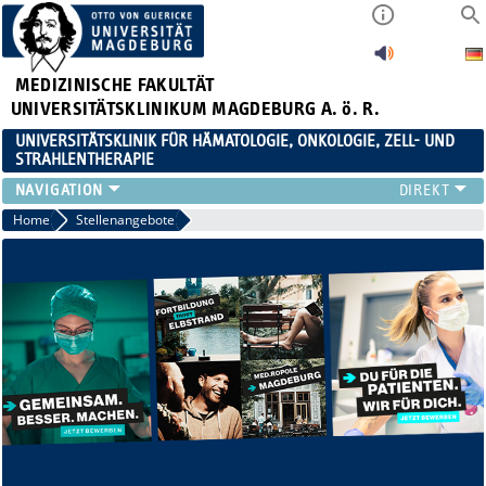
MEDIZINISCHE FAKULTÄT
UNIVERSITÄTSKLINIKUM MAGDEBURG A. ö. R.
UNIVERSITÄTSKLINIK FÜR HÄMATOLOGIE, ONKOLOGIE, ZELL- UND
STRAHLENTHERAPIE
KLINIK
Home
Stellenangebote
TEAM
FORSCHUNG
ZELLTHEMA
STUDIEN
LEHRE
NEWS
STELLENANGEBOTE