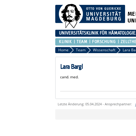
ME
UN
UNIVERSITÄTSKLINIK FÜR HÄMATOLOGIE
KLINIK
TEAM
FORSCHUNG
ZELLTH
Home
Team
Wissenschaft
Lara Ba
Lara Bargl
cand. med.
Letzte Änderung: 05.04.2024 - Ansprechpartner:
Sie können eine Nachricht versenden an:
Ihre E-Mailadresse:
Ihr Anliegen: