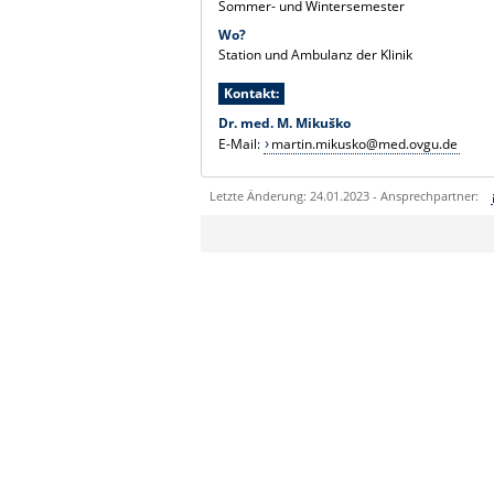
Sommer- und Wintersemester
Wo?
Station und Ambulanz der Klinik
Kontakt:
Dr. med. M. Mikuško
E-Mail:
martin.mikusko@med.ovgu.de
Letzte Änderung: 24.01.2023 - Ansprechpartner:
Sie können eine Nachricht versenden an:
Ihre E-Mailadresse:
Ihr Anliegen: