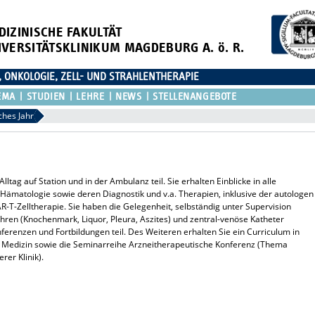
DIZINISCHE FAKULTÄT
IVERSITÄTSKLINIKUM MAGDEBURG A. ö. R.
, ONKOLOGIE, ZELL- UND STRAHLENTHERAPIE
EMA
STUDIEN
LEHRE
NEWS
STELLENANGEBOTE
ches Jahr
tag auf Station und in der Ambulanz teil. Sie erhalten Einblicke in alle
Hämatologie sowie deren Diagnostik und v.a. Therapien, inklusive der autologen
-T-Zelltherapie. Sie haben die Gelegenheit, selbständig unter Supervision
hren (Knochenmark, Liquor, Pleura, Aszites) und zentral-venöse Katheter
ferenzen und Fortbildungen teil. Des Weiteren erhalten Sie ein Curriculum in
e Medizin sowie die Seminarreihe Arzneitherapeutische Konferenz (Thema
er Klinik).