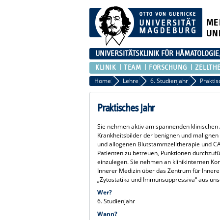
ME
UN
UNIVERSITÄTSKLINIK FÜR HÄMATOLOGIE
KLINIK
TEAM
FORSCHUNG
ZELLTH
Home
Lehre
6. Studienjahr
Praktis
Praktisches Jahr
Sie nehmen aktiv am spannenden klinischen All
Krankheitsbilder der benignen und malignen 
und allogenen Blutstammzelltherapie und CAR
Patienten zu betreuen, Punktionen durchzufü
einzulegen. Sie nehmen an klinikinternen Kon
Innerer Medizin über das Zentrum für Inner
„Zytostatika und Immunsuppressiva“ aus unser
Wer?
6. Studienjahr
Wann?