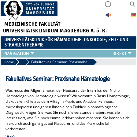
MEDIZINISCHE FAKULTÄT
UNIVERSITÄTSKLINIKUM MAGDEBURG A. ö. R.
UNIVERSITÄTSKLINIK FÜR HÄMATOLOGIE, ONKOLOGIE, ZELL- UND
STRAHLENTHERAPIE
KLINIK
Home
3. Studienjahr
Fakultatives Seminar: Praxisnahe Hämatologie
TEAM
FORSCHUNG
Fakultatives Seminar: Praxisnahe Hämatologie
ZELLTHEMA
Was muss der Allgemeinarzt, der Hausarzt, der Internist, der Nicht-
STUDIEN
Hämatologe von Hämatologie wissen? Wir vermitteln Basis-Hämatologie,
LEHRE
diskutieren Fälle aus dem Alltag in Praxis und Akutkrankenhaus,
mikroskopieren und geben Ihnen einen Einblick in hämatologische
NEWS
Diagnostik. Fragen Sie, was Sie noch nie verstanden haben, was Sie
STELLENANGEBOTE
interessiert, was Sie noch einmal erklärt haben möchten. Sie können sich
hierdurch auch ganz gut auf Klausuren und das Praktische Jahr
vorbereiten.
Wer?