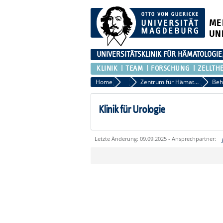
ME
UN
UNIVERSITÄTSKLINIK FÜR HÄMATOLOGIE
KLINIK
TEAM
FORSCHUNG
ZELLTH
Home
Klinik
Zentrum für Hämatologische Neoplasien
Klinik für Urologie
Letzte Änderung: 09.09.2025 - Ansprechpartner:
Sie können eine Nachricht versenden an:
Ihre E-Mailadresse:
Ihr Anliegen: