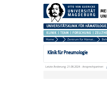
ME
UN
UNIVERSITÄTSKLINIK FÜR HÄMATOLOGIE
KLINIK
TEAM
FORSCHUNG
ZELLTH
Home
Klinik
Zentrum für Hämatologische Neoplasien
Klinik für Pneumologie
Letzte Änderung: 21.08.2024 - Ansprechpartner:
Sie können eine Nachricht versenden an:
Ihre E-Mailadresse:
Ihr Anliegen: