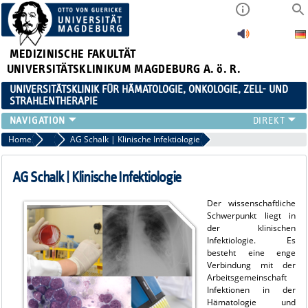
MEDIZINISCHE FAKULTÄT
UNIVERSITÄTSKLINIKUM MAGDEBURG A. ö. R.
UNIVERSITÄTSKLINIK FÜR HÄMATOLOGIE, ONKOLOGIE, ZELL- UND
STRAHLENTHERAPIE
KLINIK
Home
Forschung
AG Schalk | Klinische Infektiologie
TEAM
FORSCHUNG
AG Schalk | Klinische Infektiologie
ZELLTHEMA
Der wissenschaftliche
STUDIEN
Schwerpunkt liegt in
LEHRE
der klinischen
Infektiologie. Es
NEWS
besteht eine enge
STELLENANGEBOTE
Verbindung mit der
Arbeitsgemeinschaft
Infektionen in der
Hämatologie und