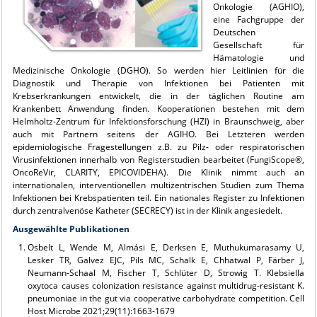
Onkologie (AGHIO),
eine Fachgruppe der
Deutschen
Gesellschaft für
Hämatologie und
Medizinische Onkologie (DGHO). So werden hier Leitlinien für die
Diagnostik und Therapie von Infektionen bei Patienten mit
Krebserkrankungen entwickelt, die in der täglichen Routine am
Krankenbett Anwendung finden. Kooperationen bestehen mit dem
Helmholtz-Zentrum für Infektionsforschung (HZI) in Braunschweig, aber
auch mit Partnern seitens der AGIHO. Bei Letzteren werden
epidemiologische Fragestellungen z.B. zu Pilz- oder respiratorischen
Virusinfektionen innerhalb von Registerstudien bearbeitet (FungiScope®,
OncoReVir, CLARITY, EPICOVIDEHA). Die Klinik nimmt auch an
internationalen, interventionellen multizentrischen Studien zum Thema
Infektionen bei Krebspatienten teil. Ein nationales Register zu Infektionen
durch zentralvenöse Katheter (SECRECY) ist in der Klinik angesiedelt.
Ausgewählte Publikationen
Osbelt L, Wende M, Almási E, Derksen E, Muthukumarasamy U,
Lesker TR, Galvez EJC, Pils MC, Schalk E, Chhatwal P, Färber J,
Neumann-Schaal M, Fischer T, Schlüter D, Strowig T. Klebsiella
oxytoca causes colonization resistance against multidrug-resistant K.
pneumoniae in the gut via cooperative carbohydrate competition. Cell
Host Microbe 2021;29(11):1663-1679