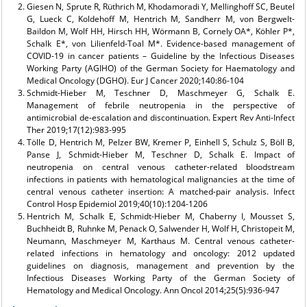
Giesen N, Sprute R, Rüthrich M, Khodamoradi Y, Mellinghoff SC, Beutel
G, Lueck C, Koldehoff M, Hentrich M, Sandherr M, von Bergwelt-
Baildon M, Wolf HH, Hirsch HH, Wörmann B, Cornely OA*, Köhler P*,
Schalk E*, von Lilienfeld-Toal M*. Evidence-based management of
COVID-19 in cancer patients – Guideline by the Infectious Diseases
Working Party (AGIHO) of the German Society for Haematology and
Medical Oncology (DGHO). Eur J Cancer 2020;140:86-104
Schmidt-Hieber M, Teschner D, Maschmeyer G, Schalk E.
Management of febrile neutropenia in the perspective of
antimicrobial de-escalation and discontinuation. Expert Rev Anti-Infect
Ther 2019;17(12):983-995
Tölle D, Hentrich M, Pelzer BW, Kremer P, Einhell S, Schulz S, Böll B,
Panse J, Schmidt-Hieber M, Teschner D, Schalk E. Impact of
neutropenia on central venous catheter-related bloodstream
infections in patients with hematological malignancies at the time of
central venous catheter insertion: A matched-pair analysis. Infect
Control Hosp Epidemiol 2019;40(10):1204-1206
Hentrich M, Schalk E, Schmidt-Hieber M, Chaberny I, Mousset S,
Buchheidt B, Ruhnke M, Penack O, Salwender H, Wolf H, Christopeit M,
Neumann, Maschmeyer M, Karthaus M. Central venous catheter-
related infections in hematology and oncology: 2012 updated
guidelines on diagnosis, management and prevention by the
Infectious Diseases Working Party of the German Society of
Hematology and Medical Oncology. Ann Oncol 2014;25(5):936-947