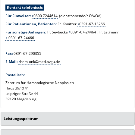
Kontakt telefonisch:
Für Einweiser:
0800 7244614
(diensthabende/r OÄ/OA)
Für Patientinnen, Patienten:
Fr. Konitzer
0391-67-13266
Für sonstige Anfragen:
Fr. Seybecke
0391-67-24464
, Fr. Leßmann
-0391-67-24466
Fax:
0391-67-290355
E-Mail:
hem-onk@med.ovgu.de
Postalisch:
Zentrum für Hämatologische Neoplasien
Haus 39/R141
Leipziger Straße 44
39120 Magdeburg
Leistungsspektrum