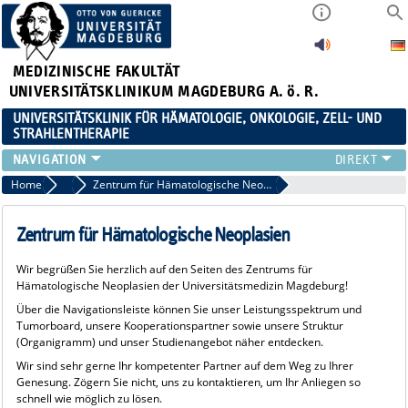
MEDIZINISCHE FAKULTÄT
UNIVERSITÄTSKLINIKUM MAGDEBURG A. ö. R.
UNIVERSITÄTSKLINIK FÜR HÄMATOLOGIE, ONKOLOGIE, ZELL- UND
STRAHLENTHERAPIE
KLINIK
Home
Klinik
Zentrum für Hämatologische Neoplasien
TEAM
FORSCHUNG
Zentrum für Hämatologische Neoplasien
ZELLTHEMA
Wir begrüßen Sie herzlich auf den Seiten des Zentrums für
STUDIEN
Hämatologische Neoplasien der Universitätsmedizin Magdeburg!
LEHRE
Über die Navigationsleiste können Sie unser Leistungsspektrum und
NEWS
Tumorboard, unsere Kooperationspartner sowie unsere Struktur
(Organigramm) und unser Studienangebot näher entdecken.
STELLENANGEBOTE
Wir sind sehr gerne Ihr kompetenter Partner auf dem Weg zu Ihrer
Genesung. Zögern Sie nicht, uns zu kontaktieren, um Ihr Anliegen so
schnell wie möglich zu lösen.