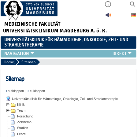
MEDIZINISCHE FAKULTÄT
UNIVERSITÄTSKLINIKUM MAGDEBURG A. ö. R.
UNIVERSITÄTSKLINIK FÜR HÄMATOLOGIE, ONKOLOGIE, ZELL- UND
STRAHLENTHERAPIE
KLINIK
Home
Sitemap
TEAM
FORSCHUNG
Sitemap
ZELLTHEMA
aufklappen
|
zuklappen
STUDIEN
Universitätsklinik für Hämatologie, Onkologie, Zell- und Strahlentherapie
LEHRE
Klinik
NEWS
Team
STELLENANGEBOTE
Forschung
Zellthema
Studien
Lehre