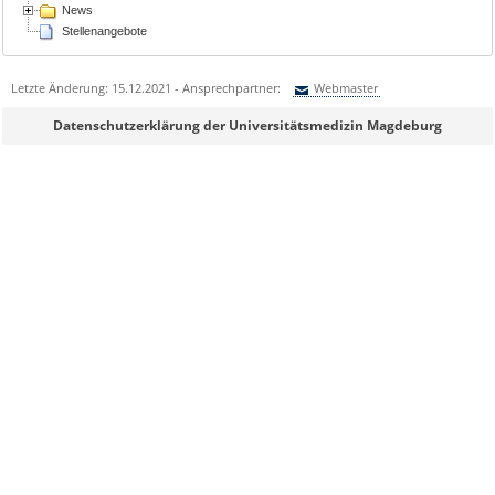
News
Stellenangebote
Letzte Änderung: 15.12.2021 - Ansprechpartner:
Webmaster
Sie können eine Nachricht versenden an:
Webmaster
Datenschutzerklärung der Universitätsmedizin Magdeburg
Ihre E-Mailadresse:
Ihr Anliegen:
Sicherheitsabfrage: