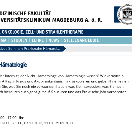
DIZINISCHE FAKULTÄT
IVERSITÄTSKLINIKUM MAGDEBURG A. ö. R.
, ONKOLOGIE, ZELL- UND STRAHLENTHERAPIE
EMA
STUDIEN
LEHRE
NEWS
STELLENANGEBOTE
Fakultatives Seminar: Praxisnahe Hämatologie
 Hämatologie
er Internist, der Nicht-Hämatologe von Hämatologie wissen? Wir vermitteln
m Alltag in Praxis und Akutkrankenhaus, mikroskopieren und geben Ihnen einen
n Sie, was Sie noch nie verstanden haben, was Sie interessiert, was Sie noch
ch hierdurch auch ganz gut auf Klausuren und das Praktische Jahr vorbereiten.
00 - 17:00 Uhr
9.11., 23.11., 07.12.2026, 11.01. 25.01.2027