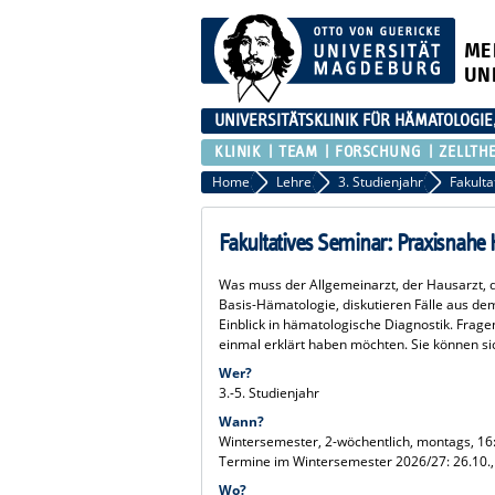
ME
UN
UNIVERSITÄTSKLINIK FÜR HÄMATOLOGIE
KLINIK
TEAM
FORSCHUNG
ZELLTH
Home
Lehre
3. Studienjahr
Fakultatives Seminar: Praxisnahe
Was muss der Allgemeinarzt, der Hausarzt, d
Basis-Hämatologie, diskutieren Fälle aus de
Einblick in hämatologische Diagnostik. Frage
einmal erklärt haben möchten. Sie können si
Wer?
3.-5. Studienjahr
Wann?
Wintersemester, 2-wöchentlich, montags, 16:
Termine im Wintersemester 2026/27: 26.10., 0
Wo?