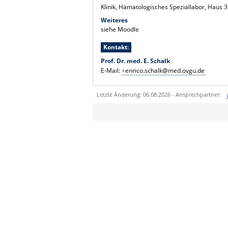
Klinik, Hämatologisches Speziallabor, Haus 
Weiteres
siehe Moodle
Kontakt:
Prof. Dr. med. E. Schalk
E-Mail:
enrico.schalk@med.ovgu.de
Letzte Änderung: 06.08.2026 - Ansprechpartner:
Sie können eine Nachricht versenden an:
Ihre E-Mailadresse:
Ihr Anliegen: