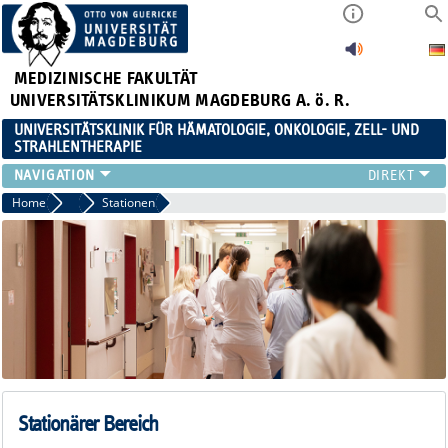
MEDIZINISCHE FAKULTÄT
UNIVERSITÄTSKLINIKUM MAGDEBURG A. ö. R.
UNIVERSITÄTSKLINIK FÜR HÄMATOLOGIE, ONKOLOGIE, ZELL- UND
STRAHLENTHERAPIE
KLINIK
Home
Klinik
Stationen
TEAM
FORSCHUNG
ZELLTHEMA
STUDIEN
LEHRE
NEWS
STELLENANGEBOTE
Stationärer Bereich