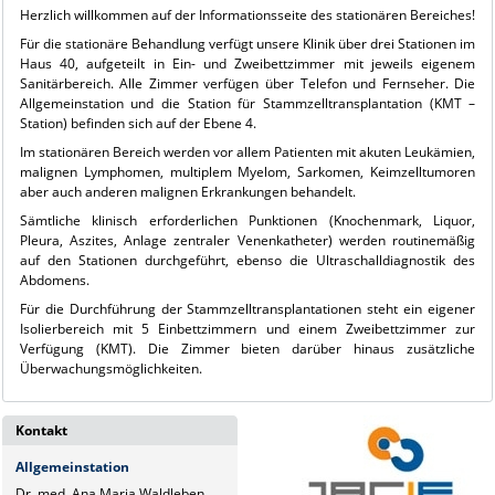
Herzlich willkommen auf der Informationsseite des stationären Bereiches!
Für die stationäre Behandlung verfügt unsere Klinik über drei Stationen im
Haus 40, aufgeteilt in Ein- und Zweibettzimmer mit jeweils eigenem
Sanitärbereich. Alle Zimmer verfügen über Telefon und Fernseher. Die
Allgemeinstation und die Station für Stammzelltransplantation (KMT –
Station) befinden sich auf der Ebene 4.
Im stationären Bereich werden vor allem Patienten mit akuten Leukämien,
malignen Lymphomen, multiplem Myelom, Sarkomen, Keimzelltumoren
aber auch anderen malignen Erkrankungen behandelt.
Sämtliche klinisch erforderlichen Punktionen (Knochenmark, Liquor,
Pleura, Aszites, Anlage zentraler Venenkatheter) werden routinemäßig
auf den Stationen durchgeführt, ebenso die Ultraschalldiagnostik des
Abdomens.
Für die Durchführung der Stammzelltransplantationen steht ein eigener
Isolierbereich mit 5 Einbettzimmern und einem Zweibettzimmer zur
Verfügung (KMT). Die Zimmer bieten darüber hinaus zusätzliche
Überwachungsmöglichkeiten.
Kontakt
Allgemeinstation
Dr. med. Ana Maria Waldleben