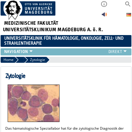
MEDIZINISCHE FAKULTÄT
UNIVERSITÄTSKLINIKUM MAGDEBURG A. ö. R.
UNIVERSITÄTSKLINIK FÜR HÄMATOLOGIE, ONKOLOGIE, ZELL- UND
STRAHLENTHERAPIE
KLINIK
Home
Hämatologisches Speziallabor
Zytologie
TEAM
FORSCHUNG
Zytologie
ZELLTHEMA
STUDIEN
LEHRE
NEWS
STELLENANGEBOTE
Das hämatologische Speziallabor hat für die zytologische Diagnostik der