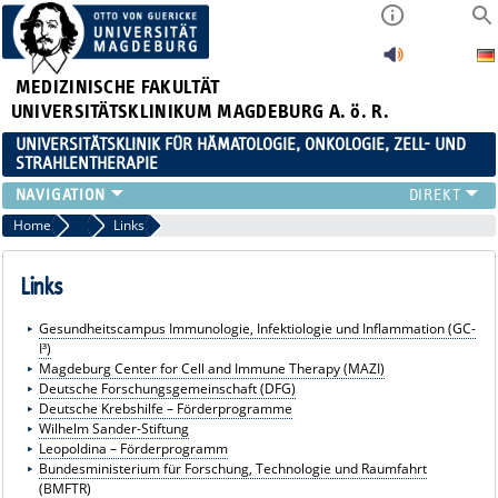
MEDIZINISCHE FAKULTÄT
UNIVERSITÄTSKLINIKUM MAGDEBURG A. ö. R.
UNIVERSITÄTSKLINIK FÜR HÄMATOLOGIE, ONKOLOGIE, ZELL- UND
STRAHLENTHERAPIE
KLINIK
Home
Forschung
Links
TEAM
FORSCHUNG
Links
ZELLTHEMA
Gesundheitscampus Immunologie, Infektiologie und Inflammation (GC-
STUDIEN
I³)
LEHRE
Magdeburg Center for Cell and Immune Therapy (MAZI)
Deutsche Forschungsgemeinschaft (DFG)
NEWS
Deutsche Krebshilfe – Förderprogramme
STELLENANGEBOTE
Wilhelm Sander-Stiftung
Leopoldina – Förderprogramm
Bundesministerium für Forschung, Technologie und Raumfahrt
(BMFTR)