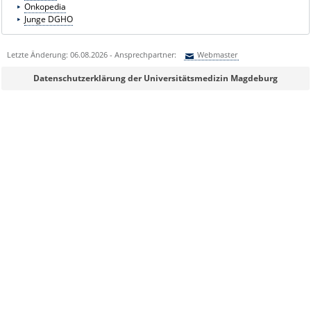
Onkopedia
Junge DGHO
Letzte Änderung: 06.08.2026 - Ansprechpartner:
Webmaster
Sie können eine Nachricht versenden an:
Webmaster
Datenschutzerklärung der Universitätsmedizin Magdeburg
Ihre E-Mailadresse:
Ihr Anliegen:
Sicherheitsabfrage: