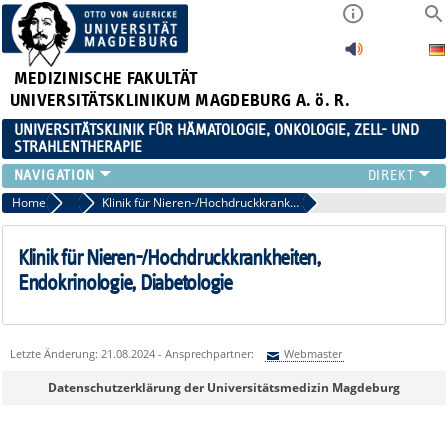
MEDIZINISCHE FAKULTÄT
UNIVERSITÄTSKLINIKUM MAGDEBURG A. ö. R.
UNIVERSITÄTSKLINIK FÜR HÄMATOLOGIE, ONKOLOGIE, ZELL- UND
STRAHLENTHERAPIE
KLINIK
Home
Kooperationspartner
Klinik für Nieren-/Hochdruckkrankheiten, Endokrinologie, Diabetologie
TEAM
FORSCHUNG
Klinik für Nieren-/Hochdruckkrankheiten,
ZELLTHEMA
Endokrinologie, Diabetologie
STUDIEN
LEHRE
NEWS
Letzte Änderung: 21.08.2024 - Ansprechpartner:
Webmaster
STELLENANGEBOTE
Sie können eine Nachricht versenden an:
Webmaster
Datenschutzerklärung der Universitätsmedizin Magdeburg
Ihre E-Mailadresse: