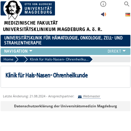
MEDIZINISCHE FAKULTÄT
UNIVERSITÄTSKLINIKUM MAGDEBURG A. ö. R.
UNIVERSITÄTSKLINIK FÜR HÄMATOLOGIE, ONKOLOGIE, ZELL- UND
STRAHLENTHERAPIE
KLINIK
Home
Kooperationspartner
Klinik für Hals-Nasen- Ohrenheilkunde
TEAM
FORSCHUNG
Klinik für Hals-Nasen- Ohrenheilkunde
ZELLTHEMA
STUDIEN
LEHRE
Letzte Änderung: 21.08.2024 - Ansprechpartner:
Webmaster
NEWS
Sie können eine Nachricht versenden an:
Webmaster
Datenschutzerklärung der Universitätsmedizin Magdeburg
STELLENANGEBOTE
Ihre E-Mailadresse:
Ihr Anliegen: